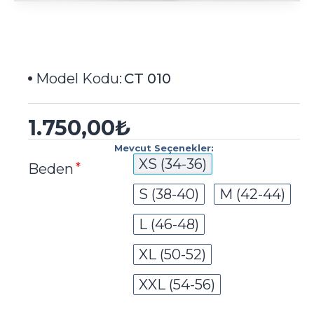
Model Kodu:
CT 010
1.750,00₺
Mevcut Seçenekler:
XS (34-36)
Beden
S (38-40)
M (42-44)
L (46-48)
XL (50-52)
XXL (54-56)