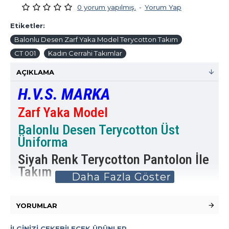
0 yorum yapılmış.
-
Yorum Yap
Etiketler:
Balonlu Desen Zarf Yaka Model Terycotton Takım
CT 001
Kadın Cerrahi Takımlar
AÇIKLAMA
H.V.S. MARKA
Zarf Yaka Model
Balonlu Desen Terycotton Üst
Üniforma
Siyah Renk Terycotton Pantolon İle
Takım
YORUMLAR
İLGINIZI ÇEKEBILECEK ÜRÜNLER