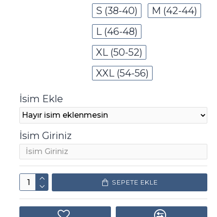
S (38-40)
M (42-44)
L (46-48)
XL (50-52)
XXL (54-56)
İsim Ekle
İsim Giriniz
SEPETE EKLE