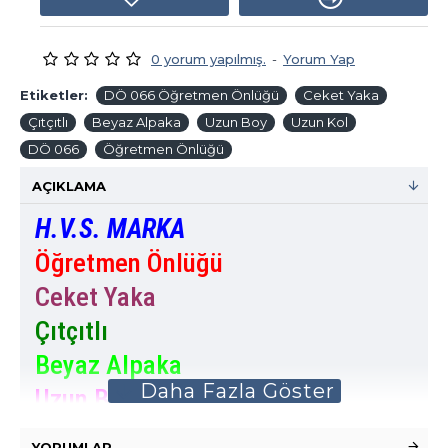
0 yorum yapılmış.
-
Yorum Yap
Etiketler:
DÖ 066 Öğretmen Önlüğü
Ceket Yaka
Çıtçıtlı
Beyaz Alpaka
Uzun Boy
Uzun Kol
DÖ 066
Öğretmen Önlüğü
AÇIKLAMA
H.V.S. MARKA
Öğretmen Önlüğü
Ceket Yaka
Çıtçıtlı
Beyaz Alpaka
Uzun Boy
Uzun Kol
YORUMLAR