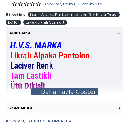
0 yorum yapılmış.
-
Yorum Yap
Etiketler:
Likralı Alpaka Pantolon Lacivert Renk Ütü Dikişli
LC 101
Erkek Likralı Comfort
AÇIKLAMA
H.V.S. MARKA
Likralı Alpaka Pantolon
Laciver Renk
Tam Lastikli
Ütü Dikişli
YORUMLAR
İLGINIZI ÇEKEBILECEK ÜRÜNLER