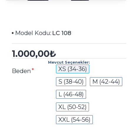
Model Kodu:
LC 108
1.000,00₺
Mevcut Seçenekler:
XS (34-36)
Beden
S (38-40)
M (42-44)
L (46-48)
XL (50-52)
XXL (54-56)